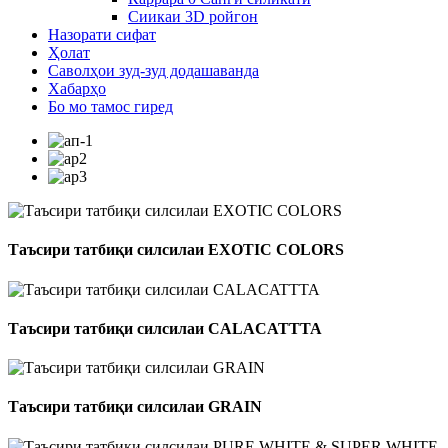
Сиикаи 3D ройгон
Назорати сифат
Ҳолат
Саволҳои зуд-зуд додашаванда
Хабарҳо
Бо мо тамос гиред
Таъсири татбиқи силсилаи EXOTIC COLORS
Таъсири татбиқи силсилаи CALACATTTA
Таъсири татбиқи силсилаи GRAIN