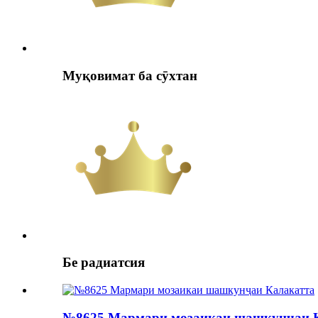
Муқовимат ба сӯхтан
Бе радиатсия
№8625 Мармари мозаикаи шашкунҷаи 