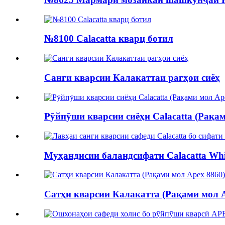
№8100 Calacatta кварц ботил
Санги кварсии Калакаттаи рагҳои сиёҳ
Рӯйпӯши кварсии сиёҳи Calacatta (Рақам
Муҳандисии баландсифати Calacatta White
Сатҳи кварсии Калакатта (Рақами мол A