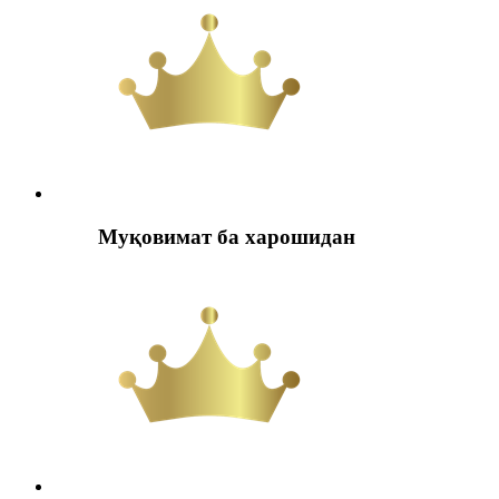
Муқовимат ба харошидан