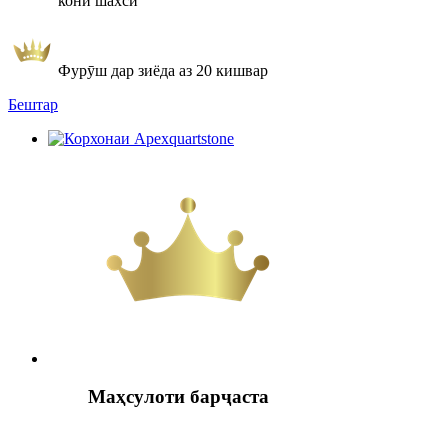
кони шахсӣ
Фурӯш дар зиёда аз 20 кишвар
Бештар
Маҳсулоти барҷаста