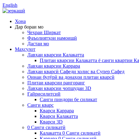
English
Хона
Дар бораи мо
Чеҳраи Ширкат
Фаъолиятҳои намоишӣ
Дастаи мо
Маҳсулот
Лавҳаи кварсии Калакатта
Плитаи кварсии Калакатта ё санги квартии Ка
Лавҳаи кварсии Каррара
Лавҳаи кварсӣ Сафеди холис ва Супер Сафед
Оинаи булӯрӣ ва донаҳои плитаи кварсӣ
Плитаи кварсии рангоранг
Лавҳаи кварсии чопшудаи 3D
Ғайрисилитсий
Санги пиндори бе силикат
Санги кварс
Кварси Каррара
Кварси Калакатта
Кварси 3D
0 Санги силикатӣ
Калакатта 0 Санги силикатӣ
Каррара 0 Санги силикатӣ