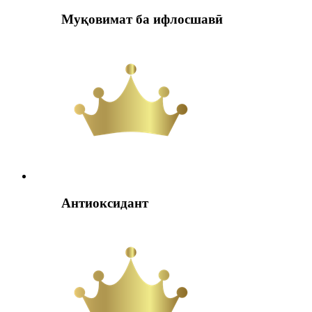
Муқовимат ба ифлосшавӣ
Антиоксидант