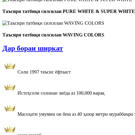
Таъсири татбиқи силсилаи PURE WHITE & SUPER WHITE
Таъсири татбиқи силсилаи WAVING COLORS
Дар бораи ширкат
Соли 1997 таъсис ёфтааст
Истеҳсоли солонаи зиёда аз 100,000 варақ
Масоҳати умумии он беш аз 40 ҳазор метри мураббаъро